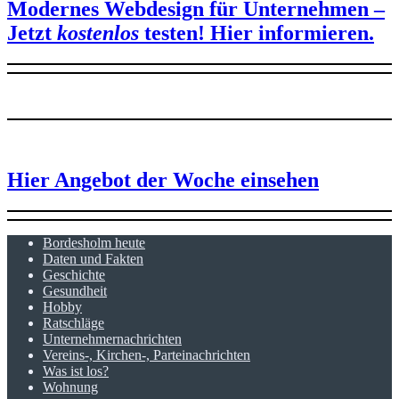
Modernes Webdesign für Unternehmen –
Jetzt
kostenlos
testen!
Hier informieren.
Hier Angebot der Woche einsehen
Bordesholm heute
Daten und Fakten
Geschichte
Gesundheit
Hobby
Ratschläge
Unternehmernachrichten
Vereins-, Kirchen-, Parteinachrichten
Was ist los?
Wohnung