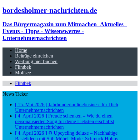
bordesholmer-nachrichten.de
Das Bürgermagazin zum Mitmachen- Aktuelles -
Events - Tipps - Wissenswertes -
Unternehmernachrichten
Home
Beiträge einreichen
Werbung hier buchen
Flintbek
Molfsee
Flintbek
News Ticker
[ 15. Mai 2026 ]
Jahrhundertonlinebusiness für Dich
Unternehmernachrichten
[ 4. April 2026 ]
Freude schenken – Wie du einen
personalisierten Song für deine Liebsten erschaffst
Unternehmernachrichten
[ 4. April 2026 ]
♻️ Upcycling deluxe – Nachhaltige
Bastelideen mit Stil: Möbel, Mode, Schmuck
Hobby