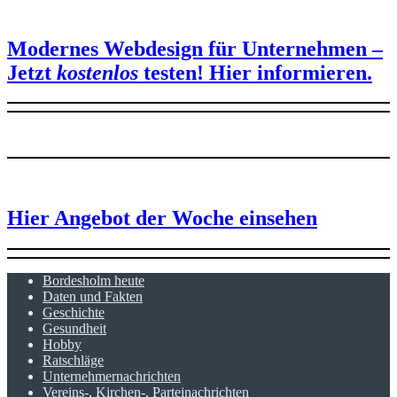
Modernes Webdesign für Unternehmen –
Jetzt
kostenlos
testen!
Hier informieren.
Hier Angebot der Woche einsehen
Bordesholm heute
Daten und Fakten
Geschichte
Gesundheit
Hobby
Ratschläge
Unternehmernachrichten
Vereins-, Kirchen-, Parteinachrichten