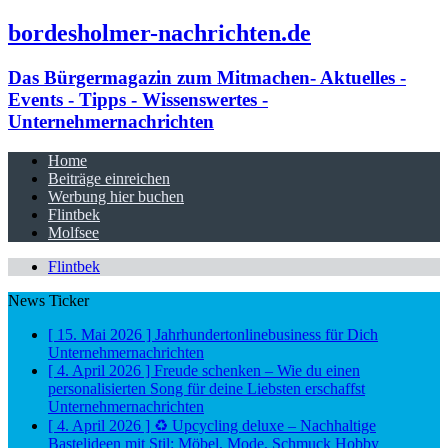
bordesholmer-nachrichten.de
Das Bürgermagazin zum Mitmachen- Aktuelles -
Events - Tipps - Wissenswertes -
Unternehmernachrichten
Home
Beiträge einreichen
Werbung hier buchen
Flintbek
Molfsee
Flintbek
News Ticker
[ 15. Mai 2026 ]
Jahrhundertonlinebusiness für Dich
Unternehmernachrichten
[ 4. April 2026 ]
Freude schenken – Wie du einen
personalisierten Song für deine Liebsten erschaffst
Unternehmernachrichten
[ 4. April 2026 ]
♻️ Upcycling deluxe – Nachhaltige
Bastelideen mit Stil: Möbel, Mode, Schmuck
Hobby